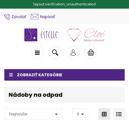
layout.verification_unauthenticated
Zavolať
Napísať
ZOBRAZIŤ KATEGÓRIE
Nádoby na odpad
Najnovšie
9