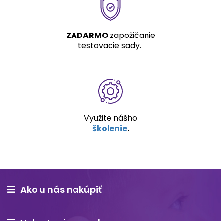
ZADARMO
zapožičanie
testovacie sady.
Využite nášho
školenie
.
Ako u nás nakúpiť