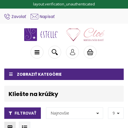
layout.verification_unauthenticated
Zavolať
Napísať
ZOBRAZIŤ KATEGÓRIE
Kliešte na krúžky
FILTROVAŤ
Najnovšie
9